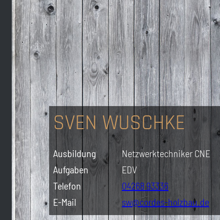
SVEN WUSCHKE
Ausbildung
Netzwerktechniker CNE
Aufgaben
EDV
Telefon
04268 93336
E-Mail
sw@cordes-holzbau.de