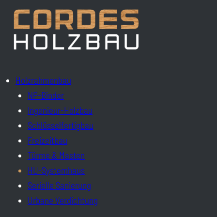
Holzrahmenbau
NP-Binder
Ingenieur-Holzbau
Schlüsselfertigbau
Freizeitbau
Türme & Masten
HU-Systemhaus
Serielle Sanierung
Urbane Verdichtung