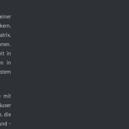
einer
kern,
trix,
nnen.
it in
en in
stem
e mit
äuser
, die
und -