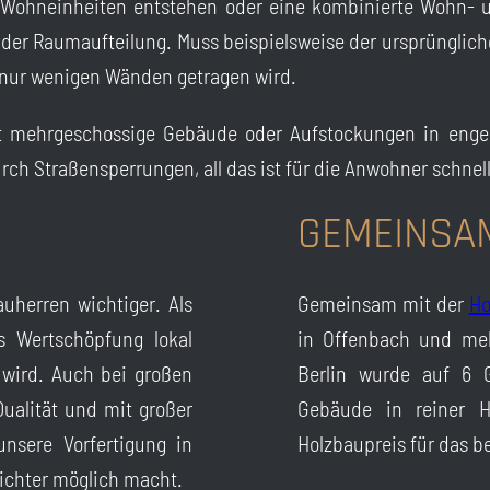
 Wohneinheiten entstehen oder eine kombinierte Wohn-
 in der Raumaufteilung. Muss beispielsweise der ursprünglic
n nur wenigen Wänden getragen wird.
bst mehrgeschossige Gebäude oder Aufstockungen in enge
h Straßensperrungen, all das ist für die Anwohner schnell
GEMEINSA
uherren wichtiger. Als
Gemeinsam mit der
Ho
s Wertschöpfung lokal
in Offenbach und mehr
t wird. Auch bei großen
Berlin wurde auf 6 G
Qualität und mit großer
Gebäude in reiner Ho
unsere Vorfertigung in
Holzbaupreis für das 
eichter möglich macht.