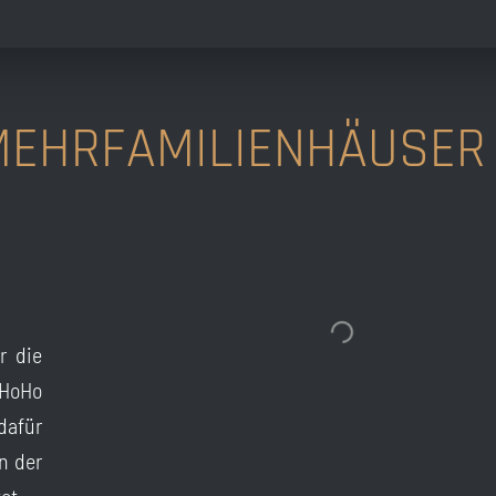
MEHRFAMILIENHÄUSER
r die
 HoHo
dafür
n der