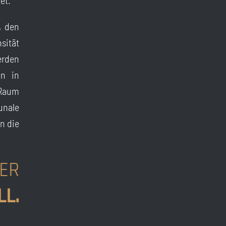
et.
, den
sität
rden
en in
 Raum
unale
n die
ER
LL.