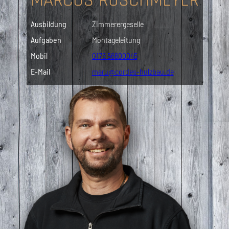
MARCUS RUSCHMEYER
Ausbildung
Zimmerergeselle
Aufgaben
Montageleitung
Mobil
0176 56600045
E-Mail
maru@cordes-holzbau.de