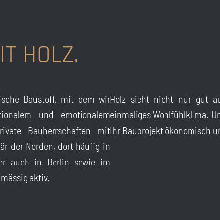
IT HOLZ.
ische Baustoff, mit dem wir
Holz sieht nicht nur gut au
ktionalem und emotionalem
einmaliges Wohlfühlklima. U
rivate Bauherrschaften mit
Ihr Bauprojekt ökonomisch un
är der Norden, dort häufig in
r auch in Berlin sowie im
mässig aktiv.